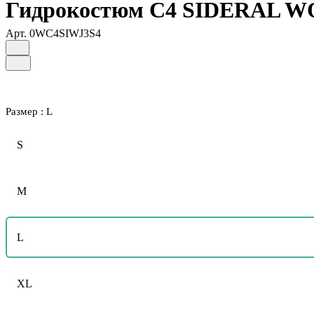
Гидрокостюм C4 SIDERAL WOM
Арт.
0WC4SIWJ3S4
Размер :
L
S
M
L
XL