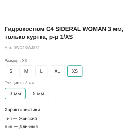
Гидрокостюм C4 SIDERAL WOMAN 3 мм,
только куртка, р-р 1/XS
Арт.
0WC4SIWJ3S1
Размер :
XS
S
M
L
XL
XS
Толщина :
3 мм
3 мм
5 мм
Характеристики
Тип
—
Женский
Вид
—
Длинный