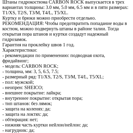
Штаны гидрокостюма CARBON ROCK выпускается в трех
вариантах толщины: 3.0 мм, 5.0 мм, 6.5 мм и в пяти размерах:
Т1/XS, T2/S, T3/M, T4/L, T5/XL.
Куртку и брюки можно приобрести отдельно.
РЕКОМЕНДАЦИЯ: Чтобы предотвратить попадание воды в
костюм, можно подвернуть штаны в районе талии. Тогда
открытая пора штанов и куртки создадут надежный
гидрозамок.
Гарантия на проклейку швов 1 год.
Характеристики:
- рекомендации по применению: подводная охота,
фридайвинг;
- модель: CARBON ROCK;
- толщина, мм: 3, 5, 6.5, 7.5;
- размерный ряд: Т1/XS, T2/S, T3/M, T4/L, T5/XL;
- пол: мужской;
- неопрен: SHEICO;
- внешнее покрытие: лайкра;
- внутреннее покрытие: открытая пора;
- тип штанов: без лямок;
- защита на коленях: да;
- защита на локтях: да;
- обтюрация: нет;
- нижняя часть куртки нейлон/нейлон: да;
- нагрудник: да;