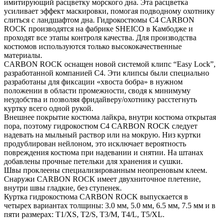
имитирующий расцветку морского дна. Эта расцветка
усиливает эффект маскировки, помогая подводному охотнику
слиться с ландшафтом дна. Гидрокостюмы C4 CARBON
ROCK производятся на фабрике SHEICO в Камбодже и
проходят все этапы контроля качества. Для производства
костюмов используются только высококачественные
материалы.
CARBON ROCK оснащен новой системой клипс “Easy Lock”,
разработанной компанией C4. Эти клипсы были специально
разработаны для фиксации «хвоста бобра» в нужном
положении в области промежности, сводя к минимуму
неудобства и позволяя фридайверу/охотнику расстегнуть
куртку всего одной рукой.
Внешнее покрытие костюма лайкра, внутри костюма открытая
пора, поэтому гидрокостюм C4 CARBON ROCK следует
надевать на мыльный раствор или на мокрую. Низ куртки
продублирован нейлоном, это исключает вероятность
повреждения костюма при надевании и снятии. На штанах
добавлены прочные петельки для хранения и сушки.
Швы проклеены специализированным неопреновым клеем.
Снаружи CARBON ROCK имеет двухниточное плетение,
внутри швы гладкие, без ступенек.
Куртка гидрокостюма CARBON ROCK выпускается в
четырех вариантах толщины: 3.0 мм, 5.0 мм, 6.5 мм, 7.5 мм и в
пяти размерах: Т1/XS, T2/S, T3/M, T4/L, T5/XL.