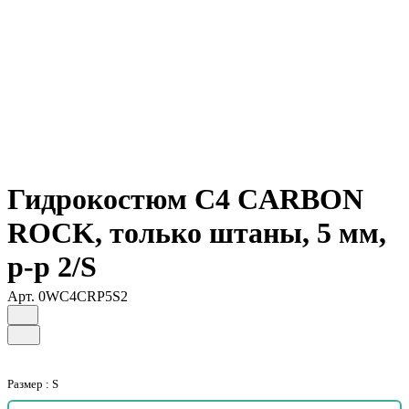
Гидрокостюм C4 CARBON
ROCK, только штаны, 5 мм,
р-р 2/S
Арт.
0WC4CRP5S2
Размер :
S