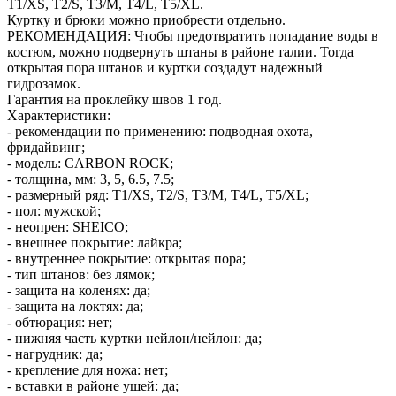
Т1/XS, T2/S, T3/M, T4/L, T5/XL.
Куртку и брюки можно приобрести отдельно.
РЕКОМЕНДАЦИЯ: Чтобы предотвратить попадание воды в
костюм, можно подвернуть штаны в районе талии. Тогда
открытая пора штанов и куртки создадут надежный
гидрозамок.
Гарантия на проклейку швов 1 год.
Характеристики:
- рекомендации по применению: подводная охота,
фридайвинг;
- модель: CARBON ROCK;
- толщина, мм: 3, 5, 6.5, 7.5;
- размерный ряд: Т1/XS, T2/S, T3/M, T4/L, T5/XL;
- пол: мужской;
- неопрен: SHEICO;
- внешнее покрытие: лайкра;
- внутреннее покрытие: открытая пора;
- тип штанов: без лямок;
- защита на коленях: да;
- защита на локтях: да;
- обтюрация: нет;
- нижняя часть куртки нейлон/нейлон: да;
- нагрудник: да;
- крепление для ножа: нет;
- вставки в районе ушей: да;