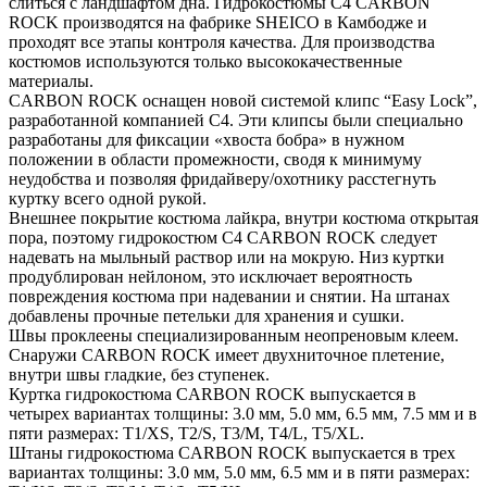
слиться с ландшафтом дна. Гидрокостюмы C4 CARBON
ROCK производятся на фабрике SHEICO в Камбодже и
проходят все этапы контроля качества. Для производства
костюмов используются только высококачественные
материалы.
CARBON ROCK оснащен новой системой клипс “Easy Lock”,
разработанной компанией C4. Эти клипсы были специально
разработаны для фиксации «хвоста бобра» в нужном
положении в области промежности, сводя к минимуму
неудобства и позволяя фридайверу/охотнику расстегнуть
куртку всего одной рукой.
Внешнее покрытие костюма лайкра, внутри костюма открытая
пора, поэтому гидрокостюм C4 CARBON ROCK следует
надевать на мыльный раствор или на мокрую. Низ куртки
продублирован нейлоном, это исключает вероятность
повреждения костюма при надевании и снятии. На штанах
добавлены прочные петельки для хранения и сушки.
Швы проклеены специализированным неопреновым клеем.
Снаружи CARBON ROCK имеет двухниточное плетение,
внутри швы гладкие, без ступенек.
Куртка гидрокостюма CARBON ROCK выпускается в
четырех вариантах толщины: 3.0 мм, 5.0 мм, 6.5 мм, 7.5 мм и в
пяти размерах: Т1/XS, T2/S, T3/M, T4/L, T5/XL.
Штаны гидрокостюма CARBON ROCK выпускается в трех
вариантах толщины: 3.0 мм, 5.0 мм, 6.5 мм и в пяти размерах: