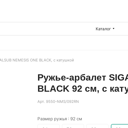
Каталог
ALSUB NEMESIS ONE BLACK, с катушкой
Ружье-арбалет SI
BLACK 92 см, с кат
Арт.
9550-NMS/092RN
Размер ружья :
92 см