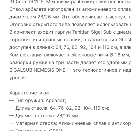
3105 от 16.11.15. Механизм разблокировки полнос
Ствол арбалета изготовлен из алюминиевого спла
диаметром 28/26 мм. Это обеспечивает высокую т
Оголовье открытого типа позволяет использовать 
В комплект входит гарпун Tahitian Sigal Sub с ди
короткие или длинные версии, а также серия Ghos
доступен в длинах: 64, 76, 82, 92, 104 и 116 см, 
Комплектация включает нейлоновые нити Ø 1,6 мм,
разборки ружья на три части делает его удобным 
SIGALSUB NEMESIS ONE — это технологичное и на
уровня.
Характеристики:
— Тип оружия: Арбалет;
— Длина ствола: 64, 76, 82, 92, 104, 116 см;
— Диаметр ствола: 28/26 мм;
— Материал ствола: Алюминиевый сплав с антико
— Тип оголовья: OPEN;