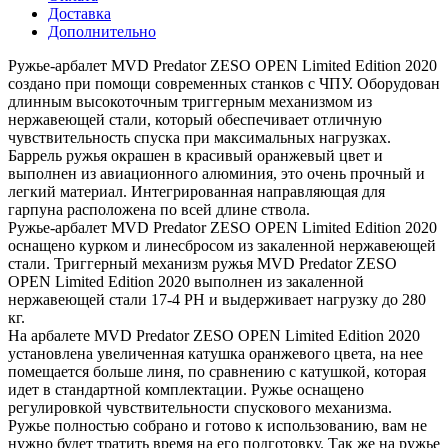
Доставка
Дополнительно
Ружье-арбалет MVD Predator ZESO OPEN Limited Edition 2020
создано при помощи современных станков с ЧПУ. Оборудован
длинным высокоточным триггерным механизмом из
нержавеющей стали, который обеспечивает отличную
чувствительность спуска при максимальных нагрузках.
Баррель ружья окрашен в красивый оранжевый цвет и
выполнен из авиационного алюминия, это очень прочный и
легкий материал. Интегрированная направляющая для
гарпуна расположена по всей длине ствола.
Ружье-арбалет MVD Predator ZESO OPEN Limited Edition 2020
оснащено курком и линесбросом из закаленной нержавеющей
стали. Триггерный механизм ружья MVD Predator ZESO
OPEN Limited Edition 2020 выполнен из закаленной
нержавеющей стали 17-4 PH и выдерживает нагрузку до 280
кг.
На арбалете MVD Predator ZESO OPEN Limited Edition 2020
установлена увеличенная катушка оранжевого цвета, на нее
помещается больше линя, по сравнению с катушкой, которая
идет в стандартной комплектации. Ружье оснащено
регулировкой чувствительности спускового механизма.
Ружье полностью собрано и готово к использованию, вам не
нужно будет тратить время на его подготовку. Так же на ружье