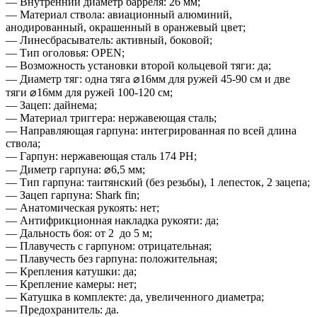
— Внутренний диаметр барреля: 26 мм;
— Материал ствола: авиационный алюминий,
анодированный, окрашенный в оранжевый цвет;
— Линесбрасыватель: активный, боковой;
— Тип оголовья: OPEN;
— Возможность установки второй кольцевой тяги: да;
— Диаметр тяг: одна тяга ⌀16мм для ружей 45-90 см и две
тяги ⌀16мм для ружей 100-120 см;
— Зацеп: дайнема;
— Материал триггера: нержавеющая сталь;
— Направляющая гарпуна: интегрированная по всей длина
ствола;
— Гарпун: нержавеющая сталь 174 PH;
— Диметр гарпуна: ⌀6,5 мм;
— Тип гарпуна: таитянский (без резьбы), 1 лепесток, 2 зацепа;
— Зацеп гарпуна: Shark fin;
— Анатомическая рукоять: нет;
— Антифрикционная накладка рукояти: да;
— Дальность боя: от 2 до 5 м;
— Плавучесть с гарпуном: отрицательная;
— Плавучесть без гарпуна: положительная;
— Крепления катушки: да;
— Крепление камеры: нет;
— Катушка в комплекте: да, увеличенного диаметра;
— Предохранитель: да.