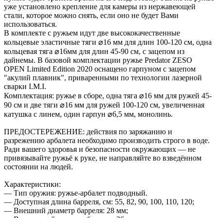
уже установлено крепление для камеры из нержавеющей
стали, которое можно снять, если оно не будет Вами
использоваться.
В комплекте с ружьем идут две высококачественные
кольцевые эластичные тяги ⌀16 мм для длин 100-120 см, одна
кольцевая тяга ⌀16мм для длин 45-90 см, с зацепом из
дайнемы. В базовой комплектации ружье Predator ZESO
OPEN Limited Edition 2020 оснащено гарпуном с зацепом
"акулий плавник", приваренными по технологии лазерной
сварки I.M.I.
Комплектация: ружье в сборе, одна тяга ⌀16 мм для ружей 45-
90 см и две тяги ⌀16 мм для ружей 100-120 см, увеличенная
катушка с линем, один гарпун ⌀6,5 мм, монолинь.
ПРЕДОСТЕРЕЖЕНИЕ: действия по заряжанию и
разрежению арбалета необходимо производить строго в воде.
Ради вашего здоровья и безопасности окружающих — не
привязывайте ружьё к руке, не направляйте во взведённом
состоянии на людей.
Характеристики:
— Тип оружия: ружье-арбалет подводный.
— Доступная длина барреля, см: 55, 82, 90, 100, 110, 120;
— Внешний диаметр барреля: 28 мм;