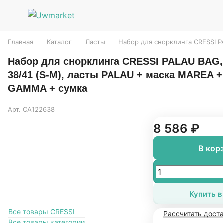
Главная
Каталог
Ласты
Набор для снорклинга CRESSI 
Набор для снорклинга CRESSI PALAU BAG, 
38/41 (S-M), ласты PALAU + маска MAREA +
GAMMA + сумка
Арт.
CA122638
8 586 ₽
В кор
Купить в
Все товары CRESSI
Рассчитать дост
Все товары категории