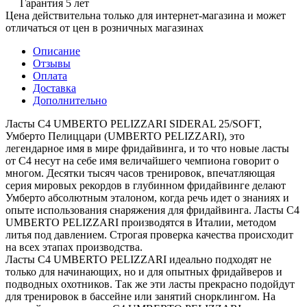
Гарантия 5 лет
Цена действительна только для интернет-магазина и может
отличаться от цен в розничных магазинах
Описание
Отзывы
Оплата
Доставка
Дополнительно
Ласты C4 UMBERTO PELIZZARI SIDERAL 25/SOFT,
Умберто Пелиццари (UMBERTO PELIZZARI), это
легендарное имя в мире фридайвинга, и то что новые ласты
от C4 несут на себе имя величайшего чемпиона говорит о
многом. Десятки тысяч часов тренировок, впечатляющая
серия мировых рекордов в глубинном фридайвинге делают
Умберто абсолютным эталоном, когда речь идет о знаниях и
опыте использования снаряжения для фридайвинга. Ласты C4
UMBERTO PELIZZARI производятся в Италии, методом
литья под давлением. Строгая проверка качества происходит
на всех этапах производства.
Ласты C4 UMBERTO PELIZZARI идеально подходят не
только для начинающих, но и для опытных фридайверов и
подводных охотников. Так же эти ласты прекрасно подойдут
для тренировок в бассейне или занятий снорклингом. На