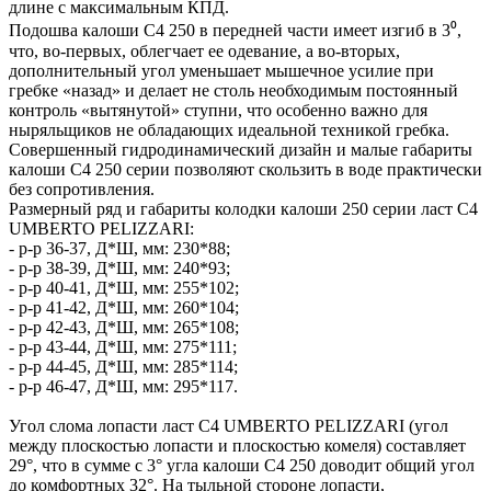
длине с максимальным КПД.
Подошва калоши C4 250 в передней части имеет изгиб в 3⁰,
что, во-первых, облегчает ее одевание, а во-вторых,
дополнительный угол уменьшает мышечное усилие при
гребке «назад» и делает не столь необходимым постоянный
контроль «вытянутой» ступни, что особенно важно для
ныряльщиков не обладающих идеальной техникой гребка.
Совершенный гидродинамический дизайн и малые габариты
калоши С4 250 серии позволяют скользить в воде практически
без сопротивления.
Размерный ряд и габариты колодки калоши 250 серии ласт C4
UMBERTO PELIZZARI:
- р-р 36-37, Д*Ш, мм: 230*88;
- р-р 38-39, Д*Ш, мм: 240*93;
- р-р 40-41, Д*Ш, мм: 255*102;
- р-р 41-42, Д*Ш, мм: 260*104;
- р-р 42-43, Д*Ш, мм: 265*108;
- р-р 43-44, Д*Ш, мм: 275*111;
- р-р 44-45, Д*Ш, мм: 285*114;
- р-р 46-47, Д*Ш, мм: 295*117.
Угол слома лопасти ласт C4 UMBERTO PELIZZARI (угол
между плоскостью лопасти и плоскостью комеля) составляет
29°, что в сумме с 3° угла калоши C4 250 доводит общий угол
до комфортных 32°. На тыльной стороне лопасти,