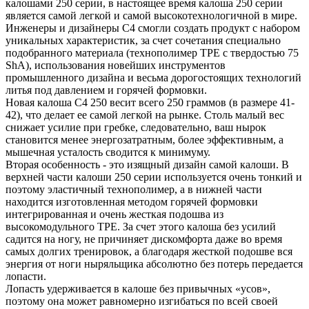
калошами 250 серии, в настоящее время калоша 250 серии
является самой легкой и самой высокотехнологичной в мире.
Инженеры и дизайнеры C4 смогли создать продукт с набором
уникальных характеристик, за счет сочетания специально
подобранного материала (технополимер TPE с твердостью 75
ShA), использования новейших инструментов
промышленного дизайна и весьма дорогостоящих технологий
литья под давлением и горячей формовки.
Новая калоша C4 250 весит всего 250 граммов (в размере 41-
42), что делает ее самой легкой на рынке. Столь малый вес
снижает усилие при гребке, следовательно, ваш нырок
становится менее энергозатратным, более эффективным, а
мышечная усталость сводится к минимуму.
Вторая особенность - это изящный дизайн самой калоши. В
верхней части калоши 250 серии используется очень тонкий и
поэтому эластичный технополимер, а в нижней части
находится изготовленная методом горячей формовки
интегрированная и очень жесткая подошва из
высокомодульного TPE. За счет этого калоша без усилий
садится на ногу, не причиняет дискомфорта даже во время
самых долгих тренировок, а благодаря жесткой подошве вся
энергия от ноги ныряльщика абсолютно без потерь передается
лопасти.
Лопасть удерживается в калоше без привычных «усов»,
поэтому она может равномерно изгибаться по всей своей