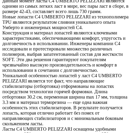
данный момент ласты C4 UMBERTO PELIZZARI являются
одними из самых легких ласт в мире, вес пары ласт в сборе, в
размере 42-43, составляет всего лишь 730 грамм.
Новые лопасти C4 UMBERTO PELIZZARI из технополимера
TPU являются результатом слияния уникального опыта
Умберто и инженерных мощностей C4.
Конструкция и материал лопастей являются ключевыми
характеристиками, обеспечивающими комфорт, упругость и
долговечность в использовании. Инженеры компании C4
исследовали и протестировали множество различных
полимеров, выбрав запатентованный состав для жесткости
SOFT. Эти два решения гарантируют покупателям
чрезвычайно высокую производительность и комфорт в
использовании в сочетании с долговечностью.
Уникальной особенностью лопастей у ласт C4 UMBERTO
PELIZZARI является тот факт, что направляющие
стабилизаторы (отбортовка) отформованы на лопастях
посредством технологии горячей формовки. Длина
отбортовки 30.2 см, переменная ширина max 17 мм, толщина
3.3 мм и материал терморезина — еще одна важная
особенность этих стабилизаторов. В результате получается
лопасть, которая отлично работает без помех от
направляющих стабилизаторов и с минимальным боковым
скольжением ласты.
Ласты C4 UMBERTO PELIZZARI оснащены удобными