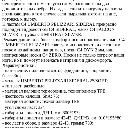
непосредственно в месте угла слома расположены два
дополнительных ребра. Их задача снизить нагрузку на ласты
возникающую в том случае если ныряльщик стоит на дне,
готовясь к нырку.
К ластам C4 UMBERTO PELIZZARI SIDERAL прекрасно
подойдет гидрокостюм C4 SIDERAL, маска С4 FALCON
SILVER и трубка C4 MISTRAL SILVER.
Рекомендации: для более комфортного использования ласт C4
UMBERTO PELIZZARI советуем использовать их с тонким
носком из дайнемы, например, носки C4 DYN 2 мм, или
неопреновые носки C4 ZERO. Носки не только согреют ваши
ноги, но и помогут избежать натирания и дискомфорта.
Характеристики:
- назначение: подводная охота, фридайвинг, снорклинг,
басссейн;
- модель: UMBERTO PELIZZARI SIDERAL 25/SOFT;
- тип ласт: разборные;
- материал калоши: терморезина, технополимер TPE;
- жесткость калоши, ShA: 75;
- материал лопасти: технополимер ТРЕ;
- угол слома ласт: 32⁰;
- габариты лопасти, Д*Ш, мм: 800*195;
- габариты лопасти в размере 42-43, Д*Ш*В, см: 910*195*80;
- вес ласт в сборе, в размере 42-43, грамм: 730;