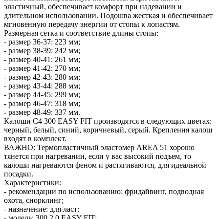
эластичный, обеспечивает комфорт при надевании и
длительном использовании. Подошва жесткая и обеспечивает
мгновенную передачу энергии от стопы к лопастям.
Размерная сетка и соответствие длины стопы:
- размер 36-37: 223 мм;
- размер 38-39: 242 мм;
- размер 40-41: 261 мм;
- размер 41-42: 270 мм;
- размер 42-43: 280 мм;
- размер 43-44: 288 мм;
- размер 44-45: 299 мм;
- размер 46-47: 318 мм;
- размер 48-49: 337 мм.
Калоши C4 300 EASY FIT производятся в следующих цветах:
черный, белый, синий, коричневый, серый. Крепления калош
входят в комплект.
ВАЖНО: Термопластичный эластомер AREA 51 хорошо
тянется при нагревании, если у вас высокий подъем, то
калоши нагреваются феном и растягиваются, для идеальной
посадки.
Характеристики:
- рекомендации по использованию: фридайвинг, подводная
охота, снорклинг;
- назначение: для ласт;
- модель: 300 2.0 EASY FIT;