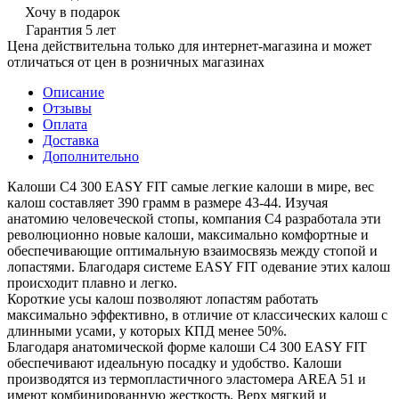
Хочу в подарок
Гарантия 5 лет
Цена действительна только для интернет-магазина и может
отличаться от цен в розничных магазинах
Описание
Отзывы
Оплата
Доставка
Дополнительно
Калоши C4 300 EASY FIT самые легкие калоши в мире, вес
калош составляет 390 грамм в размере 43-44. Изучая
анатомию человеческой стопы, компания С4 разработала эти
революционно новые калоши, максимально комфортные и
обеспечивающие оптимальную взаимосвязь между стопой и
лопастями. Благодаря системе EASY FIT одевание этих калош
происходит плавно и легко.
Короткие усы калош позволяют лопастям работать
максимально эффективно, в отличие от классических калош с
длинными усами, у которых КПД менее 50%.
Благодаря анатомической форме калоши C4 300 EASY FIT
обеспечивают идеальную посадку и удобство. Калоши
производятся из термопластичного эластомера AREA 51 и
имеют комбинированную жесткость. Верх мягкий и