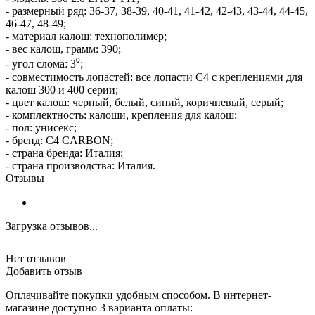
- размерный ряд: 36-37, 38-39, 40-41, 41-42, 42-43, 43-44, 44-45,
46-47, 48-49;
- материал калош: технополимер;
- вес калош, грамм: 390;
- угол слома: 3⁰;
- совместимость лопастей: все лопасти С4 с креплениями для
калош 300 и 400 серии;
- цвет калош: черный, белый, синий, коричневый, серый;
- комплектность: калоши, крепления для калош;
- пол: унисекс;
- бренд: C4 CARBON;
- страна бренда: Италия;
- страна производства: Италия.
Отзывы
Загрузка отзывов...
Нет отзывов
Добавить отзыв
Оплачивайте покупки удобным способом. В интернет-
магазине доступно 3 варианта оплаты: