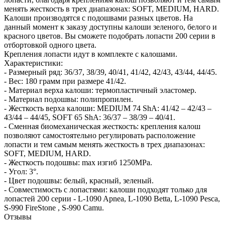
менять жесткость в трех диапазонах: SOFT, MEDIUM, HARD.
Калоши производятся с подошвами разных цветов. На
данный момент к заказу доступны калоши зеленого, белого и
красного цветов. Вы сможете подобрать лопасти 200 серии в
отбортовкой одного цвета.
Крепления лопасти идут в комплекте с калошами.
Характеристики:
- Размерный ряд: 36/37, 38/39, 40/41, 41/42, 42/43, 43/44, 44/45.
- Вес: 180 грамм при размере 41/42.
- Материал верха калоши: термопластичный эластомер.
- Материал подошвы: полипропилен.
- Жесткость верха калоши: MEDIUM 74 ShA: 41/42 – 42/43 –
43/44 – 44/45, SOFT 65 ShA: 36/37 – 38/39 – 40/41.
- Сменная биомеханическая жесткость: крепления калош
позволяют самостоятельно регулировать расположение
лопасти и тем самым менять жесткость в трех диапазонах:
SOFT, MEDIUM, HARD.
- Жесткость подошвы: max изгиб 1250MPa.
- Угол: 3°.
- Цвет подошвы: белый, красный, зеленый.
- Совместимость с лопастями: калоши подходят только для
лопастей 200 серии - L-1090 Apnea, L-1090 Betta, L-1090 Pesca,
S-990 FireStone , S-990 Camu.
Отзывы