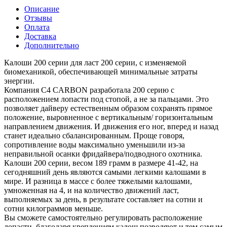
Описание
Отзывы
Оплата
Доставка
Дополнительно
Калоши 200 серии для ласт 200 серии, с изменяемой
биомеханикой, обеспечивающей минимальные затраты
энергии.
Компания C4 CARBON разработала 200 серию с
расположением лопасти под стопой, а не за пальцами. Это
позволяет дайверу естественным образом сохранять прямое
положение, выровненное с вертикальным/ горизонтальным
направлением движения. И движения его ног, вперед и назад
станет идеально сбалансированным. Проще говоря,
сопротивление воды максимально уменьшили из-за
неправильной осанки фридайвера/подводного охотника.
Калоши 200 серии, весом 189 грамм в размере 41-42, на
сегодняшний день являются самыми легкими калошами в
мире. И разница в массе с более тяжелыми калошами,
умноженная на 4, и на количество движений ласт,
выполняемых за день, в результате составляет на сотни и
сотни килограммов меньше.
Вы сможете самостоятельно регулировать расположение
лопасти, благодаря креплениям калош позволяют и тем самым