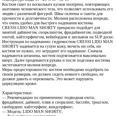
Костюм сшит из нескольких кусков неопрена, повторяющих
анатомию человеческого тела, что позволяет использовать его
людям с различной фигурой. Швы склеены и сшиты для
прочности и долговечности. Молния расположена впереди,
что очень удобно для быстрого надевания костюма.
CRESSI LIDO MAN SHORTY прекрасно подойдет для
занятий дайвингом, снорклингом, фридайвингом, подводной
охотой, кайтсерфингом, вейкбордом и заплывов на SUP доске.
Инструкция по надеванию: гидрокостюм CRESSI LIDO MAN
SHORTY надевается на сухую кожу, мочить ни себя, ни
костюм не нужно, это затруднит его надевание. Сначала
надеваются штанины, костюм подтягивается максимально
вверх. Далее продеваются рукава и после подгонки костюма
застегивается молния впереди.
Меры предосторожности: костюм необходимо подобрать по
своим размерам, он должен сидеть немного свободно, не
должен давить и пережимать. Это может нарушить
циркуляцию крови.
Характеристики:
— Рекомендации по применению: подводная охота,
фридайвинг, дайвинг, пляж и снорклинг, бассейн, триатлон,
сапбординг, кайтсерфинг, виндсерфинг;
— Модель: LIDO MAN SHORTY;