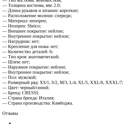
— Тип костюма: монокостюм;
— Толщина костюма, мм: 2.0;
— Длина рукавов и штанин: короткие;
— Расположение молнии: спереди;
— Материал: неопрен;
— Неопрен: Sheico;
— Внешнее покрытие: нейлон;
— Внутреннее покрытие: нейлон;
— Нагрудник: нет;
— Крепление для ножа: нет;
— Количество деталей: 6;
— Тип кроя: анатомический;
— Шлем: нет;
— Наружное покрытие: нейлон;
— Внутреннее покрытие: нейлон;
— Пол: мужской;
— Размерный ряд: XS/1, S/2, M/3, L/4, XL/5, XXL/6, XXXL/7;
— Цвет: черный/синий;
— Бренд: CRESSI;
— Страна бренда: Италия;
— Страна производства: Камбоджа.
Отзывы