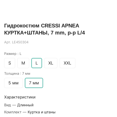
Гидрокостюм CRESSI APNEA
КУРТКА+ШТАНЫ, 7 mm, р-р L/4
Арт.
LE450304
Размер :
L
S
M
L
XL
XXL
Толщина :
7 мм
5 мм
7 мм
Характеристики
Вид
—
Длинный
Комплект
—
Куртка и штаны