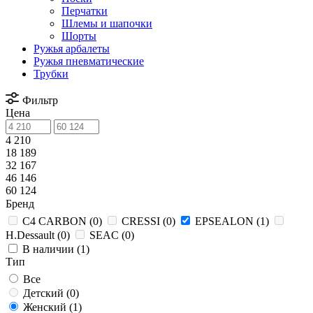
Перчатки
Шлемы и шапочки
Шорты
Ружья арбалеты
Ружья пневматические
Трубки
Фильтр
Цена
4 210
18 189
32 167
46 146
60 124
Бренд
C4 CARBON (
0
)
CRESSI (
0
)
EPSEALON (
1
)
H.Dessault (
0
)
SEAC (
0
)
В наличии (
1
)
Тип
Все
Детский (
0
)
Женский (
1
)