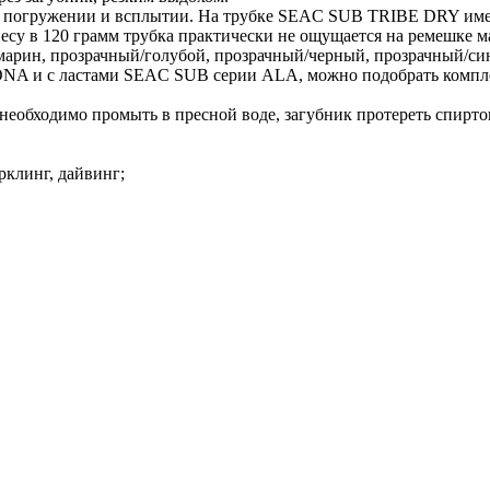
и погружении и всплытии. На трубке SEAC SUB TRIBE DRY имее
су в 120 грамм трубка практически не ощущается на ремешке м
марин, прозрачный/голубой, прозрачный/черный, прозрачный/си
ONA и с ластами SEAC SUB серии ALA, можно подобрать комплек
необходимо промыть в пресной воде, загубник протереть спирто
рклинг, дайвинг;