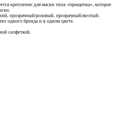
тся крепление для маски типа «прищепка», которое
аски.
ний, прозрачный/розовый, прозрачный/желтый.
т одного бренда и в одном цвете.
вой салфеткой.