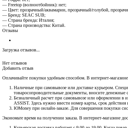
— Freetop (волноотбойник): нет;
— Цвет: прозрачный/аквамарин, прозрачный/голубой, прозрач
— Бренд: SEAC SUB;
— Страна бренда: Италия;
— Страна производства: Китай.
Отзывы
Загрузка отзывов...
Нет отзывов
Добавить отзыв
Оплачивайте покупки удобным способом. В интернет-магазине 
Наличные при самовывозе или доставке курьером. Специа
товаросопроводительные документы, вносите денежные ср
Безналичный расчет при самовывозе или оформлении в инт
ASSIST. Здесь нужно ввести номер карты, срок действия 
ЮMoney при онлайн-заказе. Для совершения покупки сист
Экономьте время на получении заказа. В интернет-магазине дос
Курьерская доставка работает с 9.00 до 19.00. Когда тов