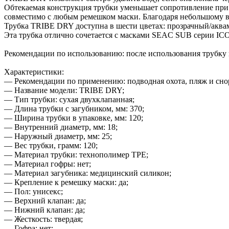
Обтекаемая конструкция трубки уменьшает сопротивление пр
совместимо с любым ремешком маски. Благодаря небольшому ве
Трубка TRIBE DRY доступна в шести цветах: прозрачный/аква
Эта трубка отлично сочетается с масками SEAC SUB серии IC
Рекомендации по использованию: после использования трубку 
Характеристики:
— Рекомендации по применению: подводная охота, пляж и сно
— Название модели: TRIBE DRY;
— Тип трубки: сухая двухклапанная;
— Длина трубки с загубником, мм: 370;
— Ширина трубки в упаковке, мм: 120;
— Внутренний диаметр, мм: 18;
— Наружный диаметр, мм: 25;
— Вес трубки, грамм: 120;
— Материал трубки: технополимер ТРЕ;
— Материал гофры: нет;
— Материал загубника: медицинский силикон;
— Крепление к ремешку маски: да;
— Пол: унисекс;
— Верхний клапан: да;
— Нижний клапан: да;
— Жесткость: твердая;
— Гофра: нет;