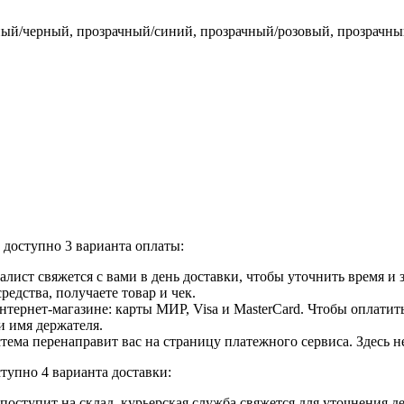
ный/черный, прозрачный/синий, прозрачный/розовый, прозрачн
доступно 3 варианта оплаты:
лист свяжется с вами в день доставки, чтобы уточнить время и
едства, получаете товар и чек.
ернет-магазине: карты МИР, Visa и MasterCard. Чтобы оплатить
и имя держателя.
ема перенаправит вас на страницу платежного сервиса. Здесь 
тупно 4 варианта доставки:
ар поступит на склад, курьерская служба свяжется для уточнения