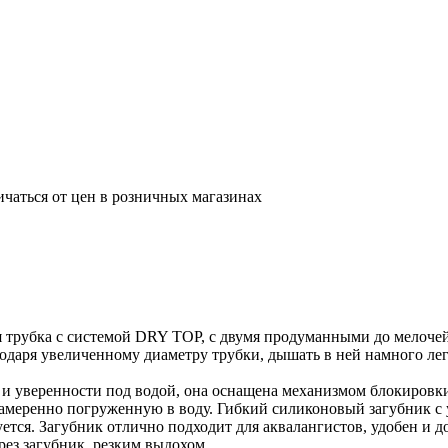
ичаться от цен в розничных магазинах
 трубка с системой DRY TOP, с двумя продуманными до мелоч
годаря увеличенному диаметру трубки, дышать в ней намного ле
 уверенности под водой, она оснащена механизмом блокировки
 намеренно погруженную в воду. Гибкий силиконовый загубник 
ьзуется. Загубник отлично подходит для аквалангистов, удобен
рез загубник, резким выдохом.