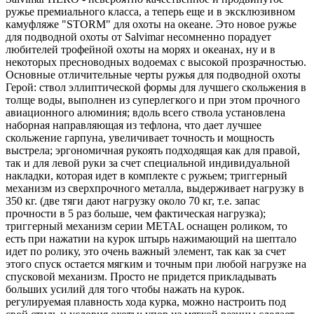
ружье премиального класса, а теперь еще и в эксклюзивном
камуфляже "STORM" для охоты на океане. Это новое ружье
для подводной охоты от Salvimar несомненно порадует
любителей трофейной охоты на морях и океанах, ну и в
некоторых пресноводных водоемах с высокой прозрачностью.
Основные отличительные черты ружья для подводной охоты
Герой: ствол эллиптической формы для лучшего скольжения в
толще воды, выполнен из суперлегкого и при этом прочного
авиационного алюминия; вдоль всего ствола установлена
наборная направляющая из тефлона, что дает лучшее
скольжение гарпуна, увеличивает точность и мощность
выстрела; эргономичная рукоять подходящая как для правой,
так и для левой руки за счет специальной индивидуальной
накладки, которая идет в комплекте с ружьем; триггерный
механизм из сверхпрочного металла, выдерживает нагрузку в
350 кг. (две тяги дают нагрузку около 70 кг, т.е. запас
прочности в 5 раз больше, чем фактическая нагрузка);
триггерный механизм серии METAL оснащен роликом, то
есть при нажатии на курок штырь нажимающий на шептало
идет по ролику, это очень важный элемент, так как за счет
этого спуск остается мягким и точным при любой нагрузке на
спусковой механизм. Просто не придется прикладывать
больших усилий для того чтобы нажать на курок.
регулируемая плавность хода курка, можно настроить под