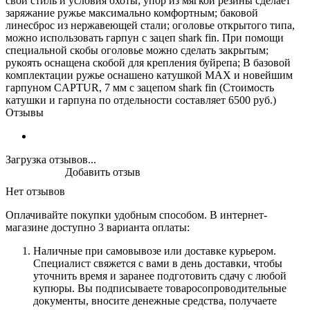
свой стиль и условия охоты; упор из мягкой резины сделает
заряжание ружье максимально комфортным; баковой
линесброс из нержавеющей стали; оголовье открытого типа,
можно использовать гарпун с зацеп shark fin. При помощи
специальной скобы оголовье можно сделать закрытым;
рукоять оснащена скобой для крепления буйрепа; В базовой
комплектации ружье оснашено катушкой MAX и новейшим
гарпуном CAPTUR, 7 мм с зацепом shark fin (Стоимость
катушки и гарпуна по отдельности составляет 6500 руб.)
Отзывы
Загрузка отзывов...
Добавить отзыв
Нет отзывов
Оплачивайте покупки удобным способом. В интернет-
магазине доступно 3 варианта оплаты:
Наличные при самовывозе или доставке курьером.
Специалист свяжется с вами в день доставки, чтобы
уточнить время и заранее подготовить сдачу с любой
купюры. Вы подписываете товаросопроводительные
документы, вносите денежные средства, получаете