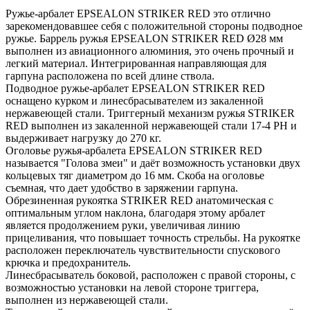
Ружье-арбалет EPSEALON STRIKER RED это отлично
зарекомендовавшее себя с положительной стороны подводное
ружье. Баррель ружья EPSEALON STRIKER RED Ø28 мм
выполнен из авиационного алюминия, это очень прочный и
легкий материал. Интегрированная направляющая для
гарпуна расположена по всей длине ствола.
Подводное ружье-арбалет EPSEALON STRIKER RED
оснащено курком и линесбрасывателем из закаленной
нержавеющей стали. Триггерный механизм ружья STRIKER
RED выполнен из закаленной нержавеющей стали 17-4 PH и
выдерживает нагрузку до 270 кг.
Оголовье ружья-арбалета EPSEALON STRIKER RED
называется "Голова змеи" и даёт возможность установки двух
кольцевых тяг диаметром до 16 мм. Скоба на оголовье
съемная, что дает удобство в заряжении гарпуна.
Обрезиненная рукоятка STRIKER RED анатомическая с
оптимальным углом наклона, благодаря этому арбалет
является продолжением руки, увеличивая линию
прицеливания, что повышает точность стрельбы. На рукоятке
расположен переключатель чувствительности спускового
крючка и предохранитель.
Линесбрасыватель боковой, расположен с правой стороны, с
возможностью установки на левой стороне триггера,
выполнен из нержавеющей стали.