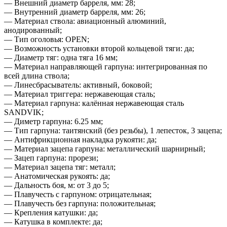
— Внешний диаметр барреля, мм: 28;
— Внутренний диаметр барреля, мм: 26;
— Материал ствола: авиационный алюминий,
анодированный;
— Тип оголовья: OPEN;
— Возможность установки второй кольцевой тяги: да;
— Диаметр тяг: одна тяга 16 мм;
— Материал направляющей гарпуна: интегрированная по
всей длина ствола;
— Линесбрасыватель: активный, боковой;
— Материал триггера: нержавеющая сталь;
— Материал гарпуна: калённая нержавеющая сталь
SANDVIK;
— Диметр гарпуна: 6.25 мм;
— Тип гарпуна: таитянский (без резьбы), 1 лепесток, 3 зацепа;
— Антифрикционная накладка рукояти: да;
— Материал зацепа гарпуна: металлический шарнирный;
— Зацеп гарпуна: прорези;
— Материал зацепа тяг: металл;
— Анатомическая рукоять: да;
— Дальность боя, м: от 3 до 5;
— Плавучесть с гарпуном: отрицательная;
— Плавучесть без гарпуна: положительная;
— Крепления катушки: да;
— Катушка в комплекте: да;