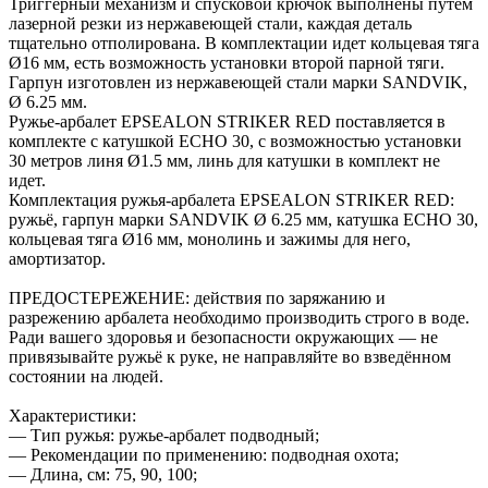
Триггерный механизм и спусковой крючок выполнены путём
лазерной резки из нержавеющей стали, каждая деталь
тщательно отполирована. В комплектации идет кольцевая тяга
Ø16 мм, есть возможность установки второй парной тяги.
Гарпун изготовлен из нержавеющей стали марки SANDVIK,
Ø 6.25 мм.
Ружье-арбалет EPSEALON STRIKER RED поставляется в
комплекте с катушкой ECHO 30, с возможностью установки
30 метров линя Ø1.5 мм, линь для катушки в комплект не
идет.
Комплектация ружья-арбалета EPSEALON STRIKER RED:
ружьё, гарпун марки SANDVIK Ø 6.25 мм, катушка ECHO 30,
кольцевая тяга Ø16 мм, монолинь и зажимы для него,
амортизатор.
ПРЕДОСТЕРЕЖЕНИЕ: действия по заряжанию и
разрежению арбалета необходимо производить строго в воде.
Ради вашего здоровья и безопасности окружающих — не
привязывайте ружьё к руке, не направляйте во взведённом
состоянии на людей.
Характеристики:
— Тип ружья: ружье-арбалет подводный;
— Рекомендации по применению: подводная охота;
— Длина, см: 75, 90, 100;