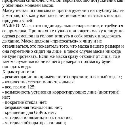
прозрачном силиконе, с малой вероятностью потускнения как
у обычных моделей масок.
Маску нельзя использовать при погружении на глубину более
2 метров, так как у вас здесь нет возможности зажать нос для
продувки ушей.
ВАЖНО: Маска это индивидуальное снаряжение, и требуется
ее примерка. При покупке нужно приложить маску к лицу, не
одевая ремешок на голову, втянуть в себя воздух и задержать
дыхание. Маска должна «присосаться» к лицу и не
отваливаться, это показатель того, что маска вашего размера и
она герметично сидит на лице, в таком случае маска никогда
не буде протекать. Если же маска сразу отходит от лица, то в
таком случае маска не вашего размера и под маску будет
попадать вода.
Характеристики:
- рекомендации по применению: снорклинг, пляжный отдых;
- количество стекол: моностекольная;
- вес, грамм: 125;
- возможность установки корректирующих линз (диоптрий):
нет;
- покрытие стекла: нет;
- безрамочная технология: нет;
- крепление для GoPro: нет;
- материал иллюминатора: пластик;
- материал обтюратора: силикон;