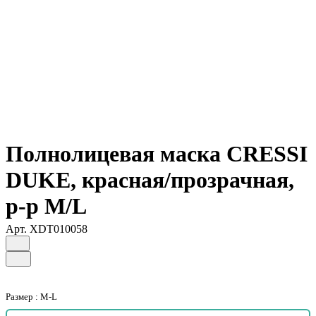
Полнолицевая маска CRESSI
DUKE, красная/прозрачная,
р-р M/L
Арт.
XDT010058
Размер :
M-L