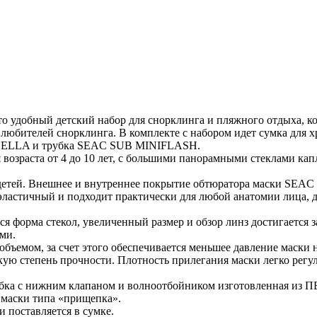
удобный детский набор для снорклинга и пляжного отдыха, кото
любителей снорклинга. В комплекте с набором идет сумка для х
BELLA и трубка SEAC SUB MINIFLASH.
возраста от 4 до 10 лет, с большими панорамными стеклами ка
 детей. Внешнее и внутреннее покрытие обтюратора маски SEA
эластичный и подходит практически для любой анатомии лица, 
орма стекол, увеличенный размер и обзор линз достигается за
ми.
емом, за счет этого обеспечивается меньшее давление маски на
ю степень прочности. Плотность прилегания маски легко регу
ка с нижним клапаном и волноотбойником изготовленная из П
 маски типа «прищепка».
и поставляется в сумке.