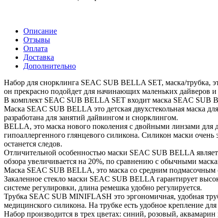
Описание
Отзывы
Оплата
Доставка
Дополнительно
Набор для снорклинга SEAC SUB BELLA SET, маска/трубка, это 
он прекрасно подойдет для начинающих маленьких дайверов и 
В комплект SEAC SUB BELLA SET входит маска SEAC SUB 
Маска SEAC SUB BELLA это детская двухстекольная маска для 
разработана для занятий дайвингом и снорклингом.
BELLA, это маска нового поколения с двойными линзами для
гипоаллергенного глянцевого силикона. Силикон маски очень 
останется следов.
Отличительной особенностью маски SEAC SUB BELLA является ф
обзора увеличивается на 20%, по сравнению с обычными маска
Маска SEAC SUB BELLA, это маска со средним подмасочным объ
Закаленное стекло маски SEAC SUB BELLA гарантирует высоку
системе регулировки, длина ремешка удобно регулируется.
Трубка SEAC SUB MINIFLASH это эргономичная, удобная труб
медицинского силикона. На трубке есть удобное крепление для
Набор производится в трех цветах: синий, розовый, аквамарин 