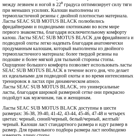
между лезвием и ногой в 22⁰ градуса оптимизирует силу тяги
при меньших усилиях. Калоши выполнены из
термопластичной резины с двойной плотностью материала.
Ласты SEAC SUB MOTUS BLACK полюбились
фридайверами и подводными охотниками во всем мире
первого знакомства, благодаря исключительному комфорту
калош. Ласты SEAC SUB MOTUS BLACK для фридайвинга и
подводной охоты легко надевать благодаря анатомически
продуманным калошам, который выполнены из двойного
термопластичного материала: более твердой резины на
подошве и более мягкой для тыльной стороны стопы.
Ощущение большого комфорта позволяет использовать ласты
SEAC SUB MOTUS BLACK в течение всего дня, что делает
их идеальными для подводной охоты и во время интенсивных
тренировок в ластах при динамическом апноэ.
Ласты SEAC SUB MOTUS BLACK, это универсальные
ласты, благодаря широкой размерной сетке они прекрасно
подойдут как мужчинам, так и женщинам.
Ласты SEAC SUB MOTUS BLACK доступны в шести
размерах: 36-38, 39-40, 41-42, 43-44, 45-46, 47-48 и четырех
цветах: черный, синий/черный, белый/черный, желтый/
черный. Калоши ласт стандартного размера и идут размер в
размер. Для правильного подбора размера ласт необходимо
измерить длину стопы.