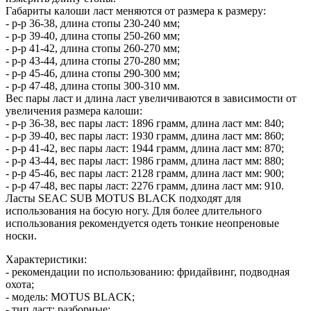
Габариты калоши ласт меняются от размера к размеру:
- р-р 36-38, длина стопы 230-240 мм;
- р-р 39-40, длина стопы 250-260 мм;
- р-р 41-42, длина стопы 260-270 мм;
- р-р 43-44, длина стопы 270-280 мм;
- р-р 45-46, длина стопы 290-300 мм;
- р-р 47-48, длина стопы 300-310 мм.
Вес пары ласт и длина ласт увеличиваются в зависимости от
увеличения размера калоши:
- р-р 36-38, вес пары ласт: 1896 грамм, длина ласт мм: 840;
- р-р 39-40, вес пары ласт: 1930 грамм, длина ласт мм: 860;
- р-р 41-42, вес пары ласт: 1944 грамм, длина ласт мм: 870;
- р-р 43-44, вес пары ласт: 1986 грамм, длина ласт мм: 880;
- р-р 45-46, вес пары ласт: 2128 грамм, длина ласт мм: 900;
- р-р 47-48, вес пары ласт: 2276 грамм, длина ласт мм: 910.
Ласты SEAC SUB MOTUS BLACK подходят для
использования на босую ногу. Для более длительного
использования рекомендуется одеть тонкие неопреновые
носки.
Характеристики:
- рекомендации по использованию: фридайвинг, подводная
охота;
- модель: MOTUS BLACK;
- тип ласт: разборные;