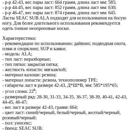
- р-р 42-43, вес пары ласт: 664 грамм, длина ласт мм: 585;
- р-р 44-45, вес пары ласт: 852 грамм, длина ласт мм: 630;
- р-р 46-47, вес пары ласт: 874 грамм, длина ласт мм: 645.
Ласты SEAC SUB ALA подходят для использования на босую
ногу. Для более длительного использования рекомендуется
одеть тонкие неопреновые носки.
Характеристики:
- рекомендации по использованию: дайвинг, подводная охота,
пляж и снорклинг, SUP и каяки;
- модель: ALA;
- тип ласт: неразборные;
- тип пятки: закрытая пятка;
- жесткость лопасти: мягкая/soft;
- материал калоши: резина;
- материал лопасти: резина, технополимер TPE;
- габариты ласт в размере 42-43, Д*Ш*В, мм: 585*195*65;
- угол слома: 22⁰;
- размерный ряд: 28-30, 31-33, 34-35, 36-37, 38-39, 40-41, 42-43,
44-45, 46-47;
- вес ласт в размере 42-43, грамм: 664;
- цвет ласт: синий/черный, белый/черный, желтый/черный,
розовый/черный;
- пол: унисекс;
- бренд: SEAC SUB;