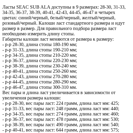
Ласты SEAC SUB ALA доступны в 9 размерах: 28-30, 31-33,
34-35, 36-37, 38-39, 40-41, 42-43, 44-45, 46-47 и четырех
цветах: синий/черный, белый/черный, желтый/черный,
розовый/черный. Калоши ласт стандартного размера и идут
размер в размер. Для правильного подбора размера ласт
необходимо измерить длину стопы.
Габариты калоши ласт меняются от размера к размеру:
- р-р 28-30, длина стопы 180-190 мм;
- р-р 31-33, длина стопы 190-210 мм;
- р-р 34-35, длина стопы 210-220 мм;
- р-р 36-37, длина стопы 220-230 мм;
- р-р 38-39, длина стопы 230-240 мм;
- р-р 40-41, длина стопы 250-260 мм;
- р-р 42-43, длина стопы 270-280 мм;
- р-р 44-45, длина стопы 280-290 мм;
- р-р 46-47, длина стопы 300-310 мм.
Вес пары и длина ласт увеличивается в зависимости от
увеличения размера калоши:
- р-р 28-30, вес пары ласт: 224 грамм, длина ласт мм: 425;
- р-р 31-33, вес пары ласт: 248 грамм, длина ласт мм: 440;
- р-р 34-35, вес пары ласт: 274 грамм, длина ласт мм: 460;
- р-р 36-37, вес пары ласт: 478 грамм, длина ласт мм: 530;
- р-р 38-39, вес пары ласт: 490 грамм, длина ласт мм: 540;
- р-р 40-41, вес пары ласт: 644 грамм, длина ласт мм: 575;