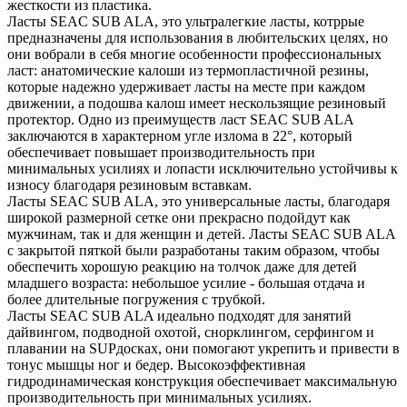
жесткости из пластика.
Ласты SEAC SUB ALA, это ультралегкие ласты, котррые
предназначены для использования в любительских целях, но
они вобрали в себя многие особенности профессиональных
ласт: анатомические калоши из термопластичной резины,
которые надежно удерживает ласты на месте при каждом
движении, а подошва калош имеет нескользящие резиновый
протектор. Одно из преимуществ ласт SEAC SUB ALA
заключаются в характерном угле излома в 22°, который
обеспечивает повышает производительность при
минимальных усилиях и лопасти исключительно устойчивы к
износу благодаря резиновым вставкам.
Ласты SEAC SUB ALA, это универсальные ласты, благодаря
широкой размерной сетке они прекрасно подойдут как
мужчинам, так и для женщин и детей. Ласты SEAC SUB ALA
с закрытой пяткой были разработаны таким образом, чтобы
обеспечить хорошую реакцию на толчок даже для детей
младшего возраста: небольшое усилие - большая отдача и
более длительные погружения с трубкой.
Ласты SEAC SUB ALA идеально подходят для занятий
дайвингом, подводной охотой, снорклингом, серфингом и
плавании на SUPдосках, они помогают укрепить и привести в
тонус мышцы ног и бедер. Высокоэффективная
гидродинамическая конструкция обеспечивает максимальную
производительность при минимальных усилиях.