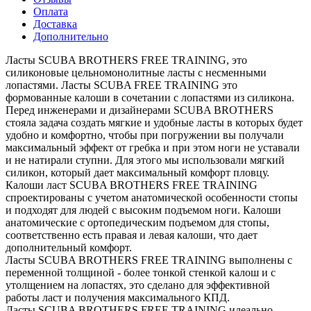
Оплата
Доставка
Дополнительно
Ласты SCUBA BROTHERS FREE TRAINING, это
силиконовые цельномонолитные ласты с несменными
лопастями. Ласты SCUBA FREE TRAINING это
формованные калоши в сочетании с лопастями из силикона.
Перед инженерами и дизайнерами SCUBA BROTHERS
стояла задача создать мягкие и удобные ласты в которых будет
удобно и комфортно, чтобы при погружении вы получали
максимальный эффект от гребка и при этом ноги не уставали
и не натирали ступни. Для этого мы использовали мягкий
силикон, который дает максимальный комфорт пловцу.
Калоши ласт SCUBA BROTHERS FREE TRAINING
спроектированы с учетом анатомической особенности стопы
и подходят для людей с высоким подъемом ноги. Калоши
анатомические с ортопедическим подъемом для стопы,
соответственно есть правая и левая калоши, что дает
дополнительный комфорт.
Ласты SCUBA BROTHERS FREE TRAINING выполнены с
переменной толщиной - более тонкой стенкой калош и с
утолщением на лопастях, это сделано для эффективной
работы ласт и получения максимального КПД.
Ласты SCUBA BROTHERS FREE TRAINING идеально