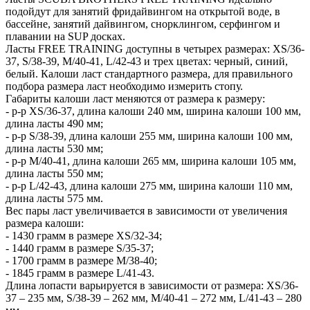
подойдут для занятий фридайвингом на открытой воде, в
бассейне, занятий дайвингом, снорклингом, серфингом и
плавании на SUP досках.
Ласты FREE TRAINING доступны в четырех размерах: XS/36-
37, S/38-39, M/40-41, L/42-43 и трех цветах: черный, синий,
белый. Калоши ласт стандартного размера, для правильного
подбора размера ласт необходимо измерить стопу.
Габариты калоши ласт меняются от размера к размеру:
- р-р XS/36-37, длина калоши 240 мм, ширина калоши 100 мм,
длина ласты 490 мм;
- р-р S/38-39, длина калоши 255 мм, ширина калоши 100 мм,
длина ласты 530 мм;
- р-р M/40-41, длина калоши 265 мм, ширина калоши 105 мм,
длина ласты 550 мм;
- р-р L/42-43, длина калоши 275 мм, ширина калоши 110 мм,
длина ласты 575 мм.
Вес пары ласт увеличивается в зависимости от увеличения
размера калоши:
- 1430 грамм в размере XS/32-34;
- 1440 грамм в размере S/35-37;
- 1700 грамм в размере M/38-40;
- 1845 грамм в размере L/41-43.
Длина лопасти варьируется в зависимости от размера: XS/36-
37 – 235 мм, S/38-39 – 262 мм, M/40-41 – 272 мм, L/41-43 – 280