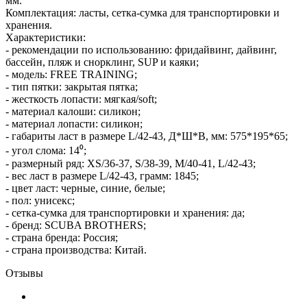
мм.
Комплектация: ласты, сетка-сумка для транспортировки и
хранения.
Характеристики:
- рекомендации по использованию: фридайвинг, дайвинг,
бассейн, пляж и снорклинг, SUP и каяки;
- модель: FREE TRAINING;
- тип пятки: закрытая пятка;
- жесткость лопасти: мягкая/soft;
- материал калоши: силикон;
- материал лопасти: силикон;
- габариты ласт в размере L/42-43, Д*Ш*В, мм: 575*195*65;
- угол слома: 14⁰;
- размерный ряд: XS/36-37, S/38-39, M/40-41, L/42-43;
- вес ласт в размере L/42-43, грамм: 1845;
- цвет ласт: черные, синие, белые;
- пол: унисекс;
- сетка-сумка для транспортировки и хранения: да;
- бренд: SCUBA BROTHERS;
- страна бренда: Россия;
- страна производства: Китай.
Отзывы