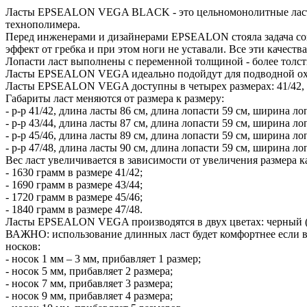
Ласты EPSEALON VEGA BLACK - это цельномонолитные ласты
технополимера.
Перед инженерами и дизайнерами EPSEALON стояла задача соз
эффект от гребка и при этом ноги не уставали. Все эти каче
Лопасти ласт выполнены с переменной толщиной - более толст
Ласты EPSEALON VEGA идеально подойдут для подводной охот
Ласты EPSEALON VEGA доступны в четырех размерах: 41/42, 43/4
Габариты ласт меняются от размера к размеру:
- р-р 41/42, длина ласты 86 см, длина лопасти 59 см, ширина ло
- р-р 43/44, длина ласты 87 см, длина лопасти 59 см, ширина ло
- р-р 45/46, длина ласты 89 см, длина лопасти 59 см, ширина ло
- р-р 47/48, длина ласты 90 см, длина лопасти 59 см, ширина ло
Вес ласт увеличивается в зависимости от увеличения размера 
- 1630 грамм в размере 41/42;
- 1690 грамм в размере 43/44;
- 1720 грамм в размере 45/46;
- 1840 грамм в размере 47/48.
Ласты EPSEALON VEGA производятся в двух цветах: черный 
ВАЖНО: использование длинных ласт будет комфортнее если в
носков:
- носок 1 мм – 3 мм, прибавляет 1 размер;
- носок 5 мм, прибавляет 2 размера;
- носок 7 мм, прибавляет 3 размера;
- носок 9 мм, прибавляет 4 размера;