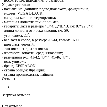
- носок 10 мм, прибавляет 5 размеров.
Характеристики:
- назначение: дайвинг, подводная охота, фридайвинг;
- модель: VEGA BLACK;
- материал калоши: терморезина;
- материал лопасти: технополимер;
- габариты ласт в размере 43/44, Д*Ш*В, см: 87*22.5*7;
- длина лопасти от носка калоши, см: 59;
- угол слома: 22⁰;
- вес ласт в сборе, в размере 43/44, грамм: 1690;
- цвет ласт: черный;
- тип пятки: закрытая пятка;
- жесткость лопасти: средняя/medium;
- размерный ряд: 41/42, 43/44, 45/46, 47/48;
- пол: унисекс;
- бренд: EPSEALON;
- страна бренда: Франция;
- страна производства: Тайвань.
Отзывы
Загрузка отзывов...
Нет отзывов