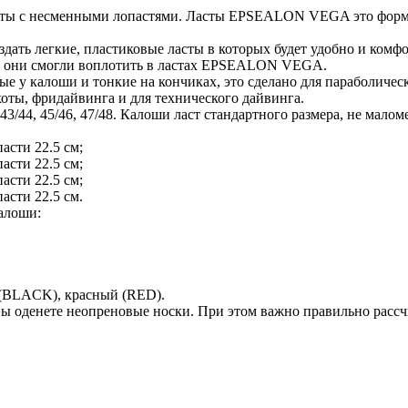
 с несменными лопастями. Ласты EPSEALON VEGA это формова
дать легкие, пластиковые ласты в которых будет удобно и ком
ства они смогли воплотить в ластах EPSEALON VEGA.
ые у калоши и тонкие на кончиках, это сделано для параболиче
ы, фридайвинга и для технического дайвинга.
4, 45/46, 47/48. Калоши ласт стандартного размера, не маломер
пасти 22.5 см;
пасти 22.5 см;
пасти 22.5 см;
пасти 22.5 см.
калоши:
(BLACK), красный (RED).
ы оденете неопреновые носки. При этом важно правильно рассч