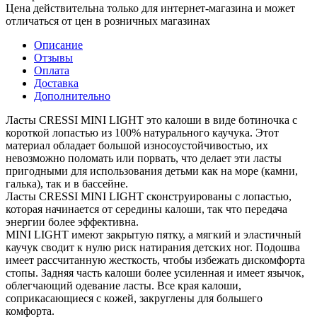
Цена действительна только для интернет-магазина и может
отличаться от цен в розничных магазинах
Описание
Отзывы
Оплата
Доставка
Дополнительно
Ласты CRESSI MINI LIGHT это калоши в виде ботиночка с
короткой лопастью из 100% натурального каучука. Этот
материал обладает большой износоустойчивостью, их
невозможно поломать или порвать, что делает эти ласты
пригодными для использования детьми как на море (камни,
галька), так и в бассейне.
Ласты CRESSI MINI LIGHT сконструированы с лопастью,
которая начинается от середины калоши, так что передача
энергии более эффективна.
MINI LIGHT имеют закрытую пятку, а мягкий и эластичный
каучук сводит к нулю риск натирания детских ног. Подошва
имеет рассчитанную жесткость, чтобы избежать дискомфорта
стопы. Задняя часть калоши более усиленная и имеет язычок,
облегчающий одевание ласты. Все края калоши,
соприкасающиеся с кожей, закруглены для большего
комфорта.