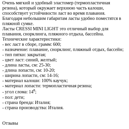
Очень мягкий и удобный эластомер (термопластичная
резина), который окружает верхнюю часть калоши,
способствует устойчивости ласт во время плавания.
Благодаря небольшим габаритам ласты удобно поместятся в
пляжной сумке.
Ласты CRESSI MINI LIGHT это отличный выбор для
плавания, снорклинга, пляжного отдыха, бассейна.
Технические характеристики:
- вес ласт в сборе, грамм: 600;
- назначение: плавание, снорклинг, пляжный отдых, бассейн;
- тип пятки: закрытая;
- цвет ласт: синий, желтый;
- длина ласты, см: 25-30;
- длина лопасти, см: 10-20;
- ширина лопасти, см: 14-16;
- материал калоши: 100% каучук;
- материал лопасти: термопластичная резина;
- угол слома: 14⁰;
- пол: дети;
- страна бренда: Италия;
- страна производства: Италия.
Отзывы