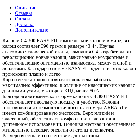
Описание
Отзывы
Оплата
Доставка
Дополнительно
Калоши C4 300 EASY FIT самые легкие калоши в мире, вес
калош составляет 390 грамм в размере 43-44. Изучая
анатомию человеческой стопы, компания С4 разработала эти
революционно новые калоши, максимально комфортные и
обеспечивающие оптимальную взаимосвязь между стопой и
лопастями. Благодаря системе EASY FIT одевание этих калош
происходит плавно и легко.
Короткие усы калош позволяют лопастям работать
максимально эффективно, в отличие от классических калош с
длинными усами, у которых КПД менее 50%.
Благодаря анатомической форме калоши C4 300 EASY FIT
обеспечивают идеальную посадку и удобство. Калоши
производятся из термопластичного эластомера AREA 51 и
имеют комбинированную жесткость. Верх мягкий и
эластичный, обеспечивает комфорт при надевании и
длительном использовании. Подошва жесткая и обеспечивает
мгновенную передачу энергии от стопы к лопастям.
Размерная сетка и соответствие длины стопы: