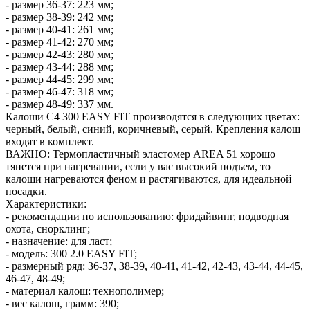
- размер 36-37: 223 мм;
- размер 38-39: 242 мм;
- размер 40-41: 261 мм;
- размер 41-42: 270 мм;
- размер 42-43: 280 мм;
- размер 43-44: 288 мм;
- размер 44-45: 299 мм;
- размер 46-47: 318 мм;
- размер 48-49: 337 мм.
Калоши C4 300 EASY FIT производятся в следующих цветах:
черный, белый, синий, коричневый, серый. Крепления калош
входят в комплект.
ВАЖНО: Термопластичный эластомер AREA 51 хорошо
тянется при нагревании, если у вас высокий подъем, то
калоши нагреваются феном и растягиваются, для идеальной
посадки.
Характеристики:
- рекомендации по использованию: фридайвинг, подводная
охота, снорклинг;
- назначение: для ласт;
- модель: 300 2.0 EASY FIT;
- размерный ряд: 36-37, 38-39, 40-41, 41-42, 42-43, 43-44, 44-45,
46-47, 48-49;
- материал калош: технополимер;
- вес калош, грамм: 390;