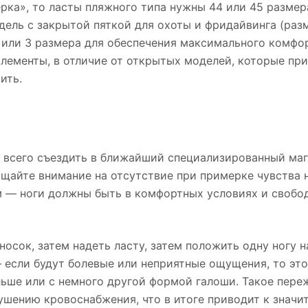
тёрка», то ласты пляжного типа нужны 44 или 45 размер
дель с закрытой пяткой для охоты и фридайвинга (раз
или 3 размера для обеспечения максимального комфор
лементы, в отличие от открытых моделей, которые пр
ить.
ше всего съездить в ближайший специализированный маг
щайте внимание на отсутствие при примерке чувства 
ом — ноги должны быть в комфортных условиях и свобо
носок, затем надеть ласту, затем положить одну ногу н
 если будут болевые или неприятные ощущения, то это
льше или с немного другой формой галоши. Такое пер
рушению кровоснабжения, что в итоге приводит к значи