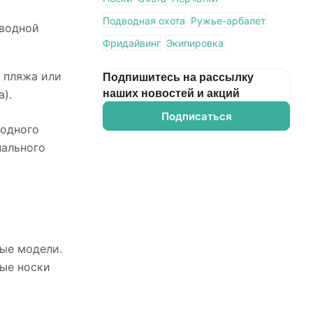
Подводная охота
Ружье-арбалет
дводной
Фридайвинг
Экипировка
я пляжа или
Подпишитесь на рассылку
).
наших новостей и акций
Подписаться
водного
нального
ые модели.
тые носки