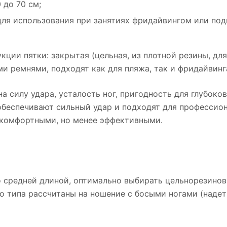
 до 70 см;
для использования при занятиях фридайвингом или по
ции пятки: закрытая (цельная, из плотной резины, дл
и ремнями, подходят как для пляжа, так и фридайвинга
а силу удара, усталость ног, пригодность для глубоко
обеспечивают сильный удар и подходят для профессио
е комфортными, но менее эффективными.
 средней длиной, оптимально выбирать цельнорезинов
го типа рассчитаны на ношение с босыми ногами (наде