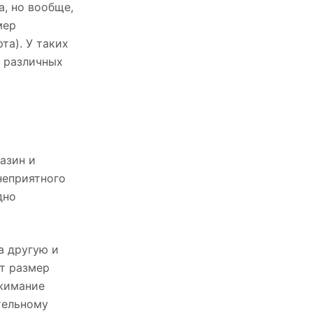
а, но вообще,
мер
та). У таких
и различных
азин и
неприятного
дно
а другую и
т размер
ежимание
тельному