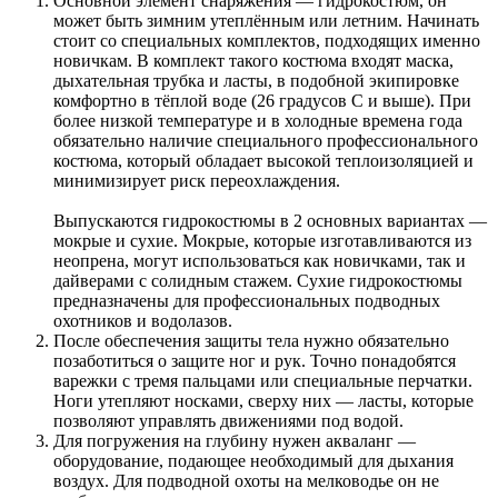
Основной элемент снаряжения — гидрокостюм, он
может быть зимним утеплённым или летним. Начинать
стоит со специальных комплектов, подходящих именно
новичкам. В комплект такого костюма входят маска,
дыхательная трубка и ласты, в подобной экипировке
комфортно в тёплой воде (26 градусов С и выше). При
более низкой температуре и в холодные времена года
обязательно наличие специального профессионального
костюма, который обладает высокой теплоизоляцией и
минимизирует риск переохлаждения.
Выпускаются гидрокостюмы в 2 основных вариантах —
мокрые и сухие. Мокрые, которые изготавливаются из
неопрена, могут использоваться как новичками, так и
дайверами с солидным стажем. Сухие гидрокостюмы
предназначены для профессиональных подводных
охотников и водолазов.
После обеспечения защиты тела нужно обязательно
позаботиться о защите ног и рук. Точно понадобятся
варежки с тремя пальцами или специальные перчатки.
Ноги утепляют носками, сверху них — ласты, которые
позволяют управлять движениями под водой.
Для погружения на глубину нужен акваланг —
оборудование, подающее необходимый для дыхания
воздух. Для подводной охоты на мелководье он не