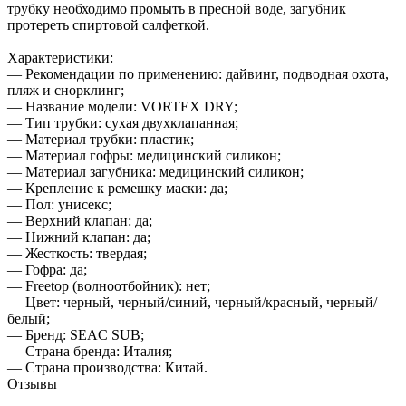
трубку необходимо промыть в пресной воде, загубник
протереть спиртовой салфеткой.
Характеристики:
— Рекомендации по применению: дайвинг, подводная охота,
пляж и снорклинг;
— Название модели: VORTEX DRY;
— Тип трубки: сухая двухклапанная;
— Материал трубки: пластик;
— Материал гофры: медицинский силикон;
— Материал загубника: медицинский силикон;
— Крепление к ремешку маски: да;
— Пол: унисекс;
— Верхний клапан: да;
— Нижний клапан: да;
— Жесткость: твердая;
— Гофра: да;
— Freetop (волноотбойник): нет;
— Цвет: черный, черный/синий, черный/красный, черный/
белый;
— Бренд: SEAC SUB;
— Страна бренда: Италия;
— Страна производства: Китай.
Отзывы