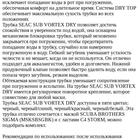
исключают попадание воды в рот при погружении,
обеспечивая комфорт на длительное время. Система DRY TOP
обеспечивает максимальную сухость трубки во всех
положениях
Трубка SEAC SUB VORTEX DRY позволяет достичь
спокойствия и уверенности под водой, она оснащена
механизмом блокировки трубки, который мгновенно
закрывается при погружении, чтобы предотвратить
попадание воды в трубку, случайно или намеренно
погруженную в воду. Гибкий загубник уменьшает усталость
челюсти и не мешает, когда он не используется. Он отлично
подходит для аквалангистов, удобен и долговечен. Нижний
продувочный клапан позволяет быстро удалить воду, если она
попала через загубник, резким выдохом.
Обтекаемая конструкция трубки уменьшает сопротивление
при погружении и всплытии. На трубке SEAC SUB VORTEX
DRY имеется регулируемое поворотное крепление, которое
совместимо для любой маски.
Трубка SEAC SUB VORTEX DRY доступна в пяти цветах:
черный, черный/синий, черный/красный, черный/белый. Эта
трубка отлично сочетается с маской SCUBA BROTHERS
SIGMA (MSKSBSGBK) и с ластами C4 STORM, можно
подобрать комплект.
Рекомендации по использованию: после использования