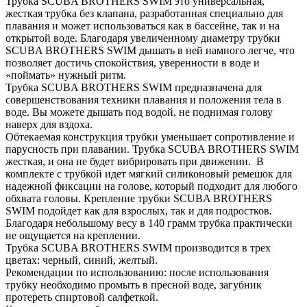
Трубка SCUBA BROTHERS SWIM это универсальная,
жесткая трубка без клапана, разработанная специально для
плавания и может использоваться как в бассейне, так и на
открытой воде. Благодаря увеличенному диаметру трубки
SCUBA BROTHERS SWIM дышать в ней намного легче, что
позволяет достичь спокойствия, уверенности в воде и
«поймать» нужный ритм.
Трубка SCUBA BROTHERS SWIM предназначена для
совершенствования техники плавания и положения тела в
воде. Вы можете дышать под водой, не поднимая голову
наверх для вздоха.
Обтекаемая конструкция трубки уменьшает сопротивление и
парусность при плавании. Трубка SCUBA BROTHERS SWIM
жесткая, и она не будет вибрировать при движении. В
комплекте с трубкой идет мягкий силиконовый ремешок для
надежной фиксации на голове, который подходит для любого
обхвата головы. Крепление трубки SCUBA BROTHERS
SWIM подойдет как для взрослых, так и для подростков.
Благодаря небольшому весу в 140 грамм трубка практически
не ощущается на креплении.
Трубка SCUBA BROTHERS SWIM производится в трех
цветах: черный, синий, желтый.
Рекомендации по использованию: после использования
трубку необходимо промыть в пресной воде, загубник
протереть спиртовой салфеткой.