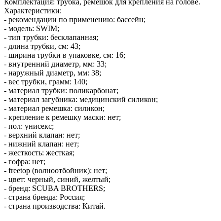
Комплектация: трубка, ремешок для крепления на голове.
Характеристики:
- рекомендации по применению: бассейн;
- модель: SWIM;
- тип трубки: бесклапанная;
- длина трубки, см: 43;
- ширина трубки в упаковке, см: 16;
- внутренний диаметр, мм: 33;
- наружный диаметр, мм: 38;
- вес трубки, грамм: 140;
- материал трубки: поликарбонат;
- материал загубника: медицинский силикон;
- материал ремешка: силикон;
- крепление к ремешку маски: нет;
- пол: унисекс;
- верхний клапан: нет;
- нижний клапан: нет;
- жесткость: жесткая;
- гофра: нет;
- freetop (волноотбойник): нет;
- цвет: черный, синий, желтый;
- бренд: SCUBA BROTHERS;
- страна бренда: Россия;
- страна производства: Китай.