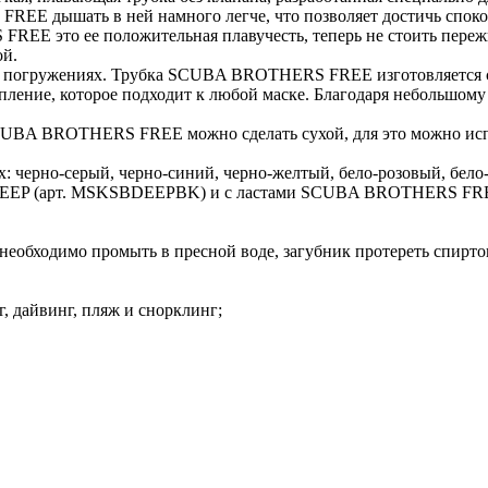
E дышать в ней намного легче, что позволяет достичь спокой
 это ее положительная плавучесть, теперь не стоить переживат
ой.
 погружениях. Трубка SCUBA BROTHERS FREE изготовляется сре
пление, которое подходит к любой маске. Благодаря небольшому
ку SCUBA BROTHERS FREE можно сделать сухой, для это можно 
черно-серый, черно-синий, черно-желтый, бело-розовый, бело-
 DEEP (арт. MSKSBDEEPBK) и с ластами SCUBA BROTHERS FR
необходимо промыть в пресной воде, загубник протереть спирто
 дайвинг, пляж и снорклинг;