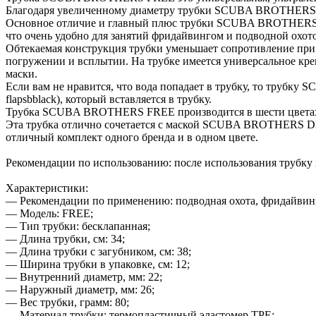
Благодаря увеличенному диаметру трубки SCUBA BROTHERS FRE
Основное отличие и главный плюс трубки SCUBA BROTHERS FREE
что очень удобно для занятий фридайвингом и подводной охот
Обтекаемая конструкция трубки уменьшает сопротивление при
погружении и всплытии. На трубке имеется универсальное кре
маски.
Если вам не нравится, что вода попадает в трубку, то труб
flapsbblack), который вставляется в трубку.
Трубка SCUBA BROTHERS FREE производится в шести цветах: 
Эта трубка отлично сочетается с маской SCUBA BROTHERS
отличный комплект одного бренда и в одном цвете.
Рекомендации по использованию: после использования трубку 
Характеристики:
— Рекомендации по применению: подводная охота, фридайвинг,
— Модель: FREE;
— Тип трубки: бесклапанная;
— Длина трубки, см: 34;
— Длина трубки с загубником, см: 38;
— Ширина трубки в упаковке, см: 12;
— Внутренний диаметр, мм: 22;
— Наружный диаметр, мм: 26;
— Вес трубки, грамм: 80;
— Материал трубки: термопластичный эластомер ТРЕ;