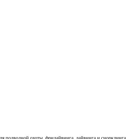
ля подводной охоты, фридайвинга, дайвинга и снорклинга.