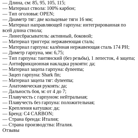
— Длина, см: 85, 95, 105, 115;
— Материал ствола: 100% карбон;
— Тип оголовья: OPEN;
— Диаметр тяг: две кольцевые тяги 16 мм;
— Материал направляющей гарпуна: интегрированная по
всей длина ствола;
— Линесбрасыватель: активный, боковой;
— Материал триггера: нержавеющая сталь;
— Материал гарпуна: калённая нержавеющая сталь 174 PH;
— Диметр гарпуна, мм: 6,75;
— Тип гарпуна: таитянский (без резьбы), 1 лепесток, 4 зацепа;
— Антифрикционная накладка рукояти: да;
— Материал зацепа гарпуна: dyneema;
— Зацеп гарпуна: Shark fin;
— Материал зацепа тяг: dyneema;
— Анатомическая рукоять: да;
— Дальность боя, м: от 4 до 7;
— Плавучесть с гарпуном: нейтральная;
— Плавучесть без гарпуна: положительная;
— Крепления катушки: да;
— Бренд: C4 CARBON;
— Страна бренда: Италия;
— Страна производства: Италия.
Отзывы