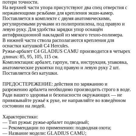
потери точности.
На верхней части упора присутствуют два спец отверстия с
нержавеющими резьбами для крепления экшн-камер.
Поставляется в комплекте с двумя анатомическими,
регулируемыми ручками из полипропилена, под правую и
левую руку. Для удобства зарядки упор оснащён
антифрикционной накладкой из мягкого техно-полимера.
В нижней части ствола располагаются крепления для
оснастки катушкой C4 Hercules.
Ружье-арбалет C4 GLADIUS CAMU производится в четырех
длинах: 85, 95, 105, 115 см.
️Комплектация: арбалет, гарпун, тяга, инструкция, упаковка,
анатомические рукоятки под правую и левую руку 2 шт.
Поставляется без катушки.
ПРЕДОСТЕРЕЖЕНИЕ: действия по заряжанию и
разрежению арбалета необходимо производить строго в воде.
Ради вашего здоровья и безопасности окружающих — не
привязывайте ружьё к руке, не направляйте во взведённом
состоянии на людей.
Характеристики:
— Тип ружья: ружье-арбалет подводный;
— Рекомендации по применению: подводная охота;
— Название модели: GLADIUS CAMU;