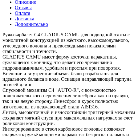
Описание
Отзывы
Оплата
Доставка
Дополнительно
Ружье-арбалет C4 GLADIUS CAMU для подводной охоты с
монолитной конструкцией из жёсткого, высокомодульного,
углеродного волокна и превосходными показателями
стабильности и точности.
GLADIUS CAMU имеет форму косточки каракатицы,
сужающейся к кончику, что делает его чрезвычайно
гидродинамичным, удобным и простым при поворотах.
Внешние и внутренние объемы были разработаны для
идеального баланса в воде. Оснащен направляющей гарпуна
по всей длине.
Спусковой механизм C4 "AUTO-R", с возможностью
пользовательского перемещения линесброса как на правую,
так и на левую сторону. Линесброс и курок полностью
изготовлены из нержавеющей стали AISI316.
Литой, высокоточный и износостойкий триггерный механизм
сохраняет мягкий спуск при максимальных нагрузках за счет
роликовой конструкции.
Интегрированное в ствол карбоновое оголовье позволяет
снаряжать ружьё мощными парами тяг без риска поломок и