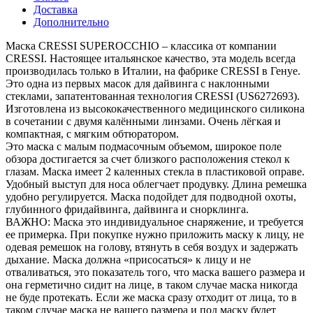
Доставка
Дополнительно
Маска CRESSI SUPEROCCHIO – классика от компании
CRESSI. Настоящее итальянское качество, эта модель всегда
производилась только в Италии, на фабрике CRESSI в Генуе.
Это одна из первых масок для дайвинга с наклонными
стеклами, запатентованная технология CRESSI (US6272693).
Изготовлена из высококачественного медицинского силикона
в сочетании с двумя калёнными линзами. Очень лёгкая и
компактная, с мягким обтюратором.
Это маска с малым подмасочным объемом, широкое поле
обзора достигается за счет близкого расположения стекол к
глазам. Маска имеет 2 каленных стекла в пластиковой оправе.
Удобный выступ для носа облегчает продувку. Длина ремешка
удобно регулируется. Маска подойдет для подводной охоты,
глубинного фридайвинга, дайвинга и снорклинга.
ВАЖНО: Маска это индивидуальное снаряжение, и требуется
ее примерка. При покупке нужно приложить маску к лицу, не
одевая ремешок на голову, втянуть в себя воздух и задержать
дыхание. Маска должна «присосаться» к лицу и не
отваливаться, это показатель того, что маска вашего размера и
она герметично сидит на лице, в таком случае маска никогда
не буде протекать. Если же маска сразу отходит от лица, то в
таком случае маска не вашего размера и под маску будет