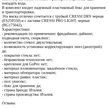
попадать вода.
В комплект входит надежный пластиковый бокс для хранения
и транспортировки.
Эта маска отлично сочетается с трубкой CRESSI DRY черная
(ES259550) и с ластами CRESSI PRO LIGHT, черные
(BG175042).
Характеристики:
- рекомендации по применению: фридайвинг, дайвинг,
подводная охота, снорклинг;
- количество стекол: двухстекольная;
- возможность установки корректирующих линз (диоптрий):
да;
- покрытие стекла: нет;
- безрамочная технология: нет;
- крепление для GoPro: нет;
- материал иллюминатора: закалённое стекло;
- материал обтюратора: силикон;
- материал рамки: пластик;
- пол: унисекс;
- бокс для хранения: да;
- страна бренда: Италия;
- страна производства: Италия.
Отзывы