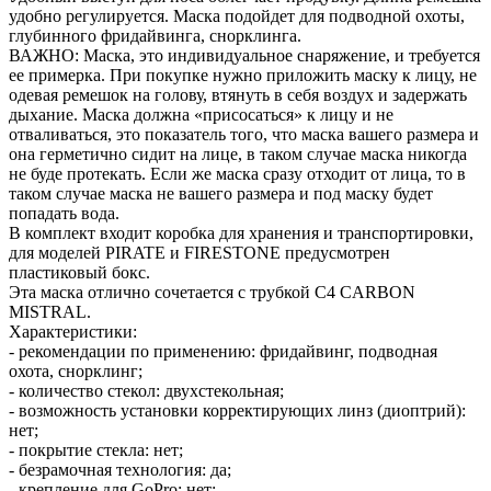
удобно регулируется. Маска подойдет для подводной охоты,
глубинного фридайвинга, снорклинга.
ВАЖНО: Маска, это индивидуальное снаряжение, и требуется
ее примерка. При покупке нужно приложить маску к лицу, не
одевая ремешок на голову, втянуть в себя воздух и задержать
дыхание. Маска должна «присосаться» к лицу и не
отваливаться, это показатель того, что маска вашего размера и
она герметично сидит на лице, в таком случае маска никогда
не буде протекать. Если же маска сразу отходит от лица, то в
таком случае маска не вашего размера и под маску будет
попадать вода.
В комплект входит коробка для хранения и транспортировки,
для моделей PIRATE и FIRESTONE предусмотрен
пластиковый бокс.
Эта маска отлично сочетается с трубкой C4 CARBON
MISTRAL.
Характеристики:
- рекомендации по применению: фридайвинг, подводная
охота, снорклинг;
- количество стекол: двухстекольная;
- возможность установки корректирующих линз (диоптрий):
нет;
- покрытие стекла: нет;
- безрамочная технология: да;
- крепление для GoPro: нет;