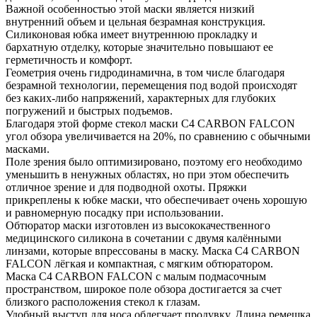
Важной особенностью этой маски является низкий
внутренний объем и цельная безрамная конструкция.
Силиконовая юбка имеет внутреннюю прокладку и
бархатную отделку, которые значительно повышают ее
герметичность и комфорт.
Геометрия очень гидродинамична, в том числе благодаря
безрамной технологии, перемещения под водой происходят
без каких-либо напряжений, характерных для глубоких
погружений и быстрых подъемов.
Благодаря этой форме стекол маски C4 CARBON FALCON
угол обзора увеличивается на 20%, по сравнению с обычными
масками.
Поле зрения было оптимизировано, поэтому его необходимо
уменьшить в ненужных областях, но при этом обеспечить
отличное зрение и для подводной охоты. Пряжки
прикреплены к юбке маски, что обеспечивает очень хорошую
и равномерную посадку при использовании.
Обтюратор маски изготовлен из высококачественного
медицинского силикона в сочетании с двумя калёнными
линзами, которые впрессованы в маску. Маска C4 CARBON
FALCON лёгкая и компактная, с мягким обтюратором.
Маска C4 CARBON FALCON с малым подмасочным
пространством, широкое поле обзора достигается за счет
близкого расположения стекол к глазам.
Удобный выступ для носа облегчает продувку. Длина ремешка