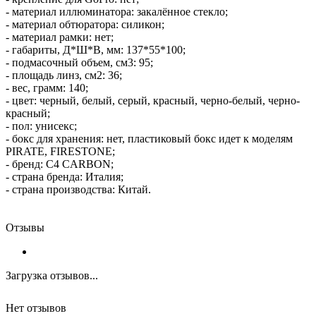
- материал иллюминатора: закалённое стекло;
- материал обтюратора: силикон;
- материал рамки: нет;
- габариты, Д*Ш*В, мм: 137*55*100;
- подмасочный объем, см3: 95;
- площадь линз, см2: 36;
- вес, грамм: 140;
- цвет: черный, белый, серый, красный, черно-белый, черно-
красный;
- пол: унисекс;
- бокс для хранения: нет, пластиковый бокс идет к моделям
PIRATE, FIRESTONE;
- бренд: C4 CARBON;
- страна бренда: Италия;
- страна производства: Китай.
Отзывы
Загрузка отзывов...
Нет отзывов