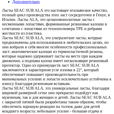
Дополнительно
Ласты SEAC SUB ALA это настоящее итальянское качество,
полный цикл производства этих ласт сосредоточен в Генуе, в
Италии. Ласты ALA, это цельномонолитные ласты с
несменными лопастями, формованные резиновые калоши в
сочетании с лопастями из технополимера ТРЕ и ребрами
жесткости из пластика.
Ласты SEAC SUB ALA, это ультралегкие ласты, котррые
предназначены для использования в любительских целях, но
они вобрали в себя многие особенности профессиональных
ласт: анатомические калоши из термопластичной резины,
которые надежно удерживает ласты на месте при каждом
движении, а подошва калош имеет нескользящие резиновый
протектор. Одно из преимуществ ласт SEAC SUB ALA
заключаются в характерном угле излома в 22°, который
обеспечивает повышает производительность при
минимальных усилиях и лопасти исключительно устойчивы к
износу благодаря резиновым вставкам.
Ласты SEAC SUB ALA, это универсальные ласты, благодаря
широкой размерной сетке они прекрасно подойдут как
мужчинам, так и для женщин и детей. Ласты SEAC SUB ALA
с закрытой пяткой были разработаны таким образом, чтобы
обеспечить хорошую реакцию на толчок даже для детей
младшего возраста: небольшое усилие - большая отдача и