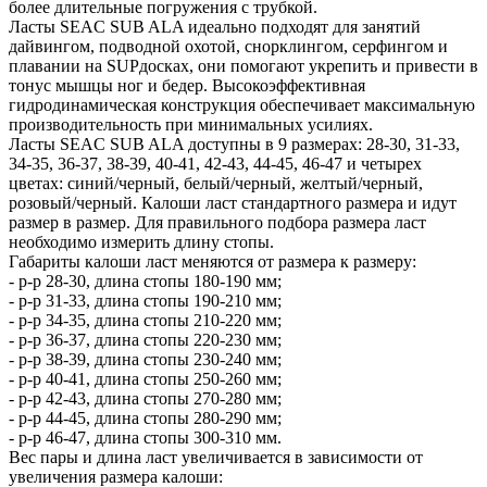
более длительные погружения с трубкой.
Ласты SEAC SUB ALA идеально подходят для занятий
дайвингом, подводной охотой, снорклингом, серфингом и
плавании на SUPдосках, они помогают укрепить и привести в
тонус мышцы ног и бедер. Высокоэффективная
гидродинамическая конструкция обеспечивает максимальную
производительность при минимальных усилиях.
Ласты SEAC SUB ALA доступны в 9 размерах: 28-30, 31-33,
34-35, 36-37, 38-39, 40-41, 42-43, 44-45, 46-47 и четырех
цветах: синий/черный, белый/черный, желтый/черный,
розовый/черный. Калоши ласт стандартного размера и идут
размер в размер. Для правильного подбора размера ласт
необходимо измерить длину стопы.
Габариты калоши ласт меняются от размера к размеру:
- р-р 28-30, длина стопы 180-190 мм;
- р-р 31-33, длина стопы 190-210 мм;
- р-р 34-35, длина стопы 210-220 мм;
- р-р 36-37, длина стопы 220-230 мм;
- р-р 38-39, длина стопы 230-240 мм;
- р-р 40-41, длина стопы 250-260 мм;
- р-р 42-43, длина стопы 270-280 мм;
- р-р 44-45, длина стопы 280-290 мм;
- р-р 46-47, длина стопы 300-310 мм.
Вес пары и длина ласт увеличивается в зависимости от
увеличения размера калоши: