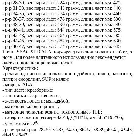
- р-р 28-30, вес пары ласт: 224 грамм, длина ласт мм: 425;
- р-р 31-33, вес пары ласт: 248 грамм, длина ласт мм: 440;
- р-р 34-35, вес пары ласт: 274 грамм, длина ласт мм: 460;
- р-р 36-37, вес пары ласт: 478 грамм, длина ласт мм: 530;
- р-р 38-39, вес пары ласт: 490 грамм, длина ласт мм: 540;
- р-р 40-41, вес пары ласт: 644 грамм, длина ласт мм: 575;
- р-р 42-43, вес пары ласт: 664 грамм, длина ласт мм: 585;
- р-р 44-45, вес пары ласт: 852 грамм, длина ласт мм: 630;
- р-р 46-47, вес пары ласт: 874 грамм, длина ласт мм: 645.
Ласты SEAC SUB ALA подходят для использования на босую
ногу. Для более длительного использования рекомендуется
одеть тонкие неопреновые носки.
Характеристики:
- рекомендации по использованию: дайвинг, подводная охота,
пляж и снорклинг, SUP и каяки;
- модель: ALA;
- тип ласт: неразборные;
- тип пятки: закрытая пятка;
- жесткость лопасти: мягкая/soft;
- материал калоши: резина;
- материал лопасти: резина, технополимер TPE;
- габариты ласт в размере 42-43, Д*Ш*В, мм: 585*195*65;
- угол слома: 22⁰;
- размерный ряд: 28-30, 31-33, 34-35, 36-37, 38-39, 40-41, 42-43,
44-45, 46-47;