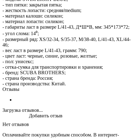
- тип пятки: закрытая пятка;
- жесткость лопасти: средняя/medium;
- материал калоши: силикон;
- материал лопасти: силикон;
- габариты ласт в размере L/41-43, Д*Ш*В, мм: 345*173*72;
- угол слома: 14⁰;
- размерный ряд: XS/32-34, S/35-37, M/38-40, L/41-43, XL/44-
46;
- вес ласт в размере L/41-43, грамм: 790;
- цвет ласт: черные, синие, розовые, желтые;
- пол: унисекс;
- сетка-сумка для транспортировки и хранения;
- бренд: SCUBA BROTHERS;
- страна бренда: Россия;
- страна производства: Китай.
Отзывы
Загрузка отзывов...
Добавить отзыв
Нет отзывов
Оплачивайте покупки удобным способом. В интернет-