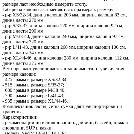
размера ласт необходимо измерить стопу.
Габариты калоши ласт меняются от размера к размеру:
- р-р XS/32-34, длина калоши 203 мм, ширина калоши 83 см,
длина ласты 270 мм;
- р-р S/35-37, длина калоши 220 мм, ширина калоши 92 см,
длина ласты 290 мм;
- р-р M/38-40, длина калоши 240 мм, ширина калоши 97 см,
длина ласты 320 мм;
- р-р L/41-43, длина калоши 260 мм, ширина калоши 106 см,
длина ласты 345 мм;
- р-р XL/44-46, длина калоши 280 мм, ширина калоши 112 см,
длина ласты 375 мм.
Вес пары ласт увеличивается в зависимости от увеличения
размера калоши:
- 425 грамм в размере XS/32-34;
- 515 грамм в размере S/35-37;
- 680 грамм в размере M/38-40;
- 790 грамм в размере L/41-43;
- 935 грамм в размере XL/44-46.
Комплектация: ласты, сетка-сумка для транспортировки и
хранения.
Характеристики:
- рекомендации по использованию: дайвинг, бассейн, пляж и
снорклинг, SUP и каяки;
- модель: SWIM LIGHT BLUE;