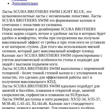
Дополнительно
Ласты SCUBA BROTHERS SWIM LIGHT BLUE, это
цельномонолитные ласты с несменными лопастями. Ласты
SCUBA BROTHERS SWIM это формованные калоши в
сочетании с лопастями из силикона.
Перед инженерами и дизайнерами SCUBA BROTHERS
стояла задача создать легкие и удобные ласты в которых будет
удобно и комфортно, чтобы при погружении вы получали
максимальный эффект от гребка и при этом ноги не уставали
и не натирали ступни. Для этого мы использовали мягкий
силикон, который дает максимальный комфорт пловцу.
Калоши ласт SCUBA BROTHERS SWIM спроектированы с
учетом анатомической особенности стопы и подходят для
людей с высоким подъемом ноги.
Ласты SCUBA BROTHERS SWIM выполнены с переменной
толщиной - более тонкой стенкой калош и с утолщением на
лопастях, это сделано для эффективной работы ласт и
получения максимального КПД.
Ласты SCUBA BROTHERS SWIM идеально подойдут для
занятий в бассейне, плавания в открытой воде, занятий
снорклингом, серфингом и плавании на SUPдосках.
Ласты SWIM доступны в пяти размерах: XS/32-34, S/35-37,
M/38-40, L/41-43, XL/44-46. Калоши ласт стандартного
размера, немного маломерят. Для правильного подбора