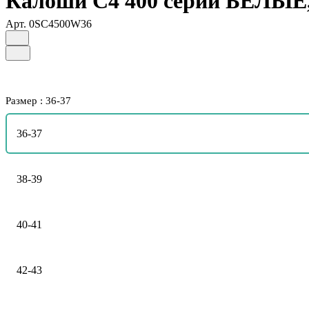
Калоши C4 400 серии БЕЛЫЕ, 
Арт.
0SC4500W36
Размер :
36-37
36-37
38-39
40-41
42-43